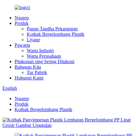
Ngarep
Produk
Papan Tandha Pekarangan
Kothak Bergelombang Plastik
Liyane
Pawarta
Warta Industri
Warta Perusahaan
Pitakonan sing Sering Ditakoni
Babagan Kita
Tur Pabrik
Hubungi Kami
English
Ngarep
Produk
Kothak Bergelombang Plastik